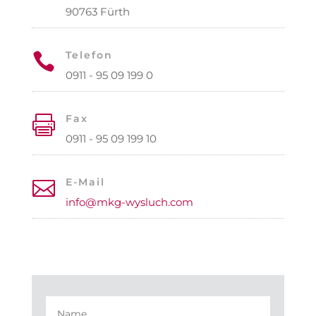
90763 Fürth
Telefon

0911 - 95 09 199 0
Fax

0911 - 95 09 199 10
E-Mail

info@mkg-wysluch.com